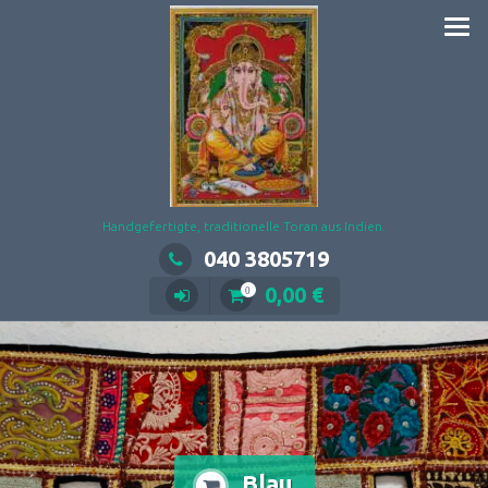
Zum
Inhalt
springen
Handgefertigte, traditionelle Toran aus Indien.
040 3805719
0,00
€
0
Blau